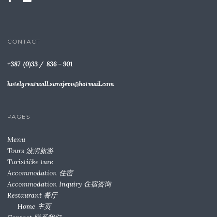
CONTACT
+387 (0)33 / 836 – 901
hotelgreatwall.sarajevo@hotmail.com
PAGES
Menu
Tours 波黑旅游
Turističke ture
Accommodation 住宿
Accommodation Inquiry 住宿咨询
Restaurant 餐厅
Home 主页